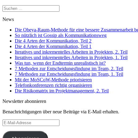
Suchen
nach:
News
Die Obeya-Raum-Methode für eine bessere Zusammenarbeit be
So nützlich ist Gossip als Kommunikationsweg
Die 4 Arten der Kommunikation, Teil 2
Die 4 Arten der Kommunikation, Teil 1
Iteratives und inkrementelles Arbeiten in Projekten, 2. Teil
Iteratives und inkrementelles Arbeiten in Projekten, 1. Teil
Was tun, wenn der Endtermin unrealistisch ist?
7 Methoden zur Entscheidungsfindung im Team, 2. Teil
7 Methoden zur Entscheidungsfindung im Team, 1. Teil
Mit der MoSCoW-Methode priorisieren
Telefonkonferenzen richtig organisieren
Die Risikomatrix im Projektmanagement, 2. Teil
Newsletter abonnieren
Benachrichtigungen über neue Beiträge via E-Mail erhalten.
E-
Mail-
Adresse