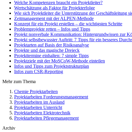
Welche Kompetenzen braucht ein Projektleiter?
Wertschätzung als Faktor für Projekterfolge
Wie sich Projektleiter die Unterstützung der Geschäftsleitung s
Zeitmanagement mit der ALPEN-Methode
Konzept für ein Projekt erstellen – die wichtigsten Schritte
Problemprojekte retten – Infos und Tipps
Projekt nonverbale Kommunikation: Hintergrundwissen zur Kö
Projekt selbstbewusster Auftritt: 7 Tipps für ein besseres Dur
Projektarten auf Basis der Risikoanalyse
Projekte und das magische Dreieck
Projekttermine einhalten: 7 simple Tipps
Projektziele mit der MoSCoW-Methode einteilen
Infos und Tipps zum Projektstrukturplan
Infos zum CSR-Reporting
Mehr zum Thema
Chemie Projektarbeiten
Projektarbeiten Forderungsmanagement
Projektarbeiten im Ausland
Projektarbeiten Unterricht
Projektarbeiten Elektrotechnik
Projektarbeiten Pflegemanagement
Archiv