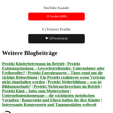
YouTube Kanäle:
🎨 Sevilart (40K)
X (Twitter) Profile:
🐦 @FeryaGulcan
Weitere Blogbeiträge
Projekt Kinderbetreuung im Betrieb
|
Projekt
Existenzgründung – Gewerbetreibender, Unternehmer oder
Freiberufler?
|
Projekt Energiesparen – Tipps rund um die
richtige Beleuchtung
|
Ein Projekt realisieren wenn Verträge
nicht eingehalten werden
|
Projekt Weiterbildung – was ist
Bildungsurlaub?
|
Projekt Nichtraucherschutz im Betrieb
|
Projekt Kind – Infos zum Mutterschutz
|
Unternehmenshomepage – die wichtigsten juristischen
Vorgaben
|
Bauprojekt und Eltern haften für ihre Kinder
|
Interessante Kongressorte und Tagungsstätten weltweit