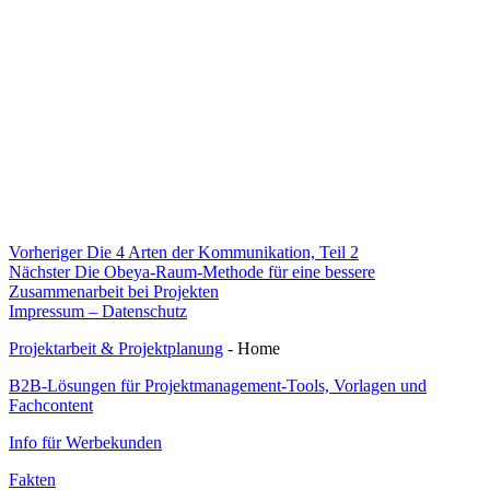
Beitragsnavigation
Vorheriger
Vorheriger
Die 4 Arten der Kommunikation, Teil 2
Nächster
Beitrag:
Nächster
Die Obeya-Raum-Methode für eine bessere
Beitrag:
Zusammenarbeit bei Projekten
Impressum – Datenschutz
Projektarbeit & Projektplanung
- Home
B2B-Lösungen für Projektmanagement-Tools, Vorlagen und
Fachcontent
Info für Werbekunden
Fakten