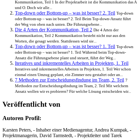
Kommunikation, Teil 1 In der Projektarbeit ist die Kommunikation das A
und O. Doch wir alle...
Top-down oder Bottom-up – was ist besser? 2. Teil
Top-down
oder Bottom-up – was ist besser? 2. Teil Beim Top-down-Ansatz führt
der Weg von oben nach unten. Die Führungsebene...
Die 4 Arten der Kommunikation, Teil 2
Die 4 Arten der
Kommunikation, Teil 2 Kommunikation besteht nicht nur aus den
Worten, die gesagt werden. Stattdessen wird sie...
Top-down oder Bottom-up – was ist besser? 1. Teil
Top-down
oder Bottom-up – was ist besser? 1. Teil Während beim Top-down-
Ansatz die Führungsebene plant und steuert, führt der Weg...
Iteratives und inkrementelles Arbeiten in Projekten, 1. Teil
Iteratives und inkrementelles Arbeiten in Projekten, 1. Teil Wer schon
einmal einen Umzug geplant, ein Zimmer neu gestaltet oder an...
7 Methoden zur Entscheidungsfindung im Team, 2. Teil
7
Methoden zur Entscheidungsfindung im Team, 2. Teil Mit welchem
Ansatz wollen wir es probieren? Für welche Lösung entscheiden wir...
Veröffentlicht von
Autoren Profil:
Karsten Peters, - Inhaber einer Medienagentur, Andrea Kumpak, -
Projektmanagerin, David Tarmstedt, - Projektleiter und Tarek