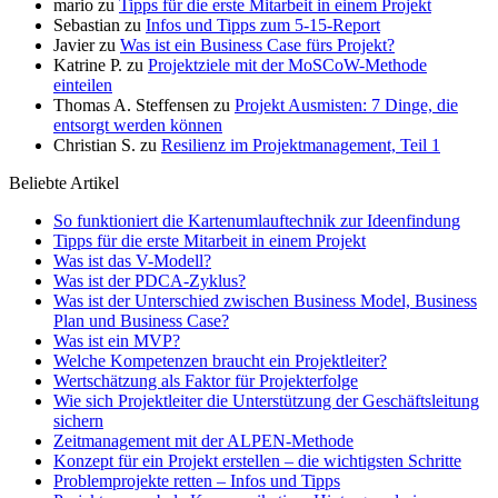
mario
zu
Tipps für die erste Mitarbeit in einem Projekt
Sebastian
zu
Infos und Tipps zum 5-15-Report
Javier
zu
Was ist ein Business Case fürs Projekt?
Katrine P.
zu
Projektziele mit der MoSCoW-Methode
einteilen
Thomas A. Steffensen
zu
Projekt Ausmisten: 7 Dinge, die
entsorgt werden können
Christian S.
zu
Resilienz im Projektmanagement, Teil 1
Beliebte Artikel
So funktioniert die Kartenumlauftechnik zur Ideenfindung
Tipps für die erste Mitarbeit in einem Projekt
Was ist das V-Modell?
Was ist der PDCA-Zyklus?
Was ist der Unterschied zwischen Business Model, Business
Plan und Business Case?
Was ist ein MVP?
Welche Kompetenzen braucht ein Projektleiter?
Wertschätzung als Faktor für Projekterfolge
Wie sich Projektleiter die Unterstützung der Geschäftsleitung
sichern
Zeitmanagement mit der ALPEN-Methode
Konzept für ein Projekt erstellen – die wichtigsten Schritte
Problemprojekte retten – Infos und Tipps